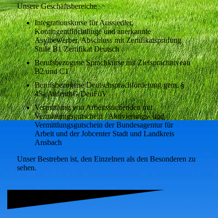
Unsere Geschäftsbereiche
Integrationskurse für Aussiedler,
Kontingentflüchtlinge und anerkannte
Asylbewerber, Abschluss mit Zertifikatsprüfung
Stufe B1 Zertifikat Deutsch
Berufsbezogene Sprachkurse mit Zielsprachniveau
B2 und C1
Berufsbezogene Deutschsprachförderung gem. §
45a AufenthG/DeuFöV
Vermittlung von Arbeitssuchenden mit
Vermittlungsgutschein / Aktivierungs- und
Vermittlungsgutschein der Bundesagentur für
Arbeit und der Jobcenter Stadt und Landkreis
Ansbach
Unser Bestreben ist, den Einzelnen als den Besonderen zu
sehen.