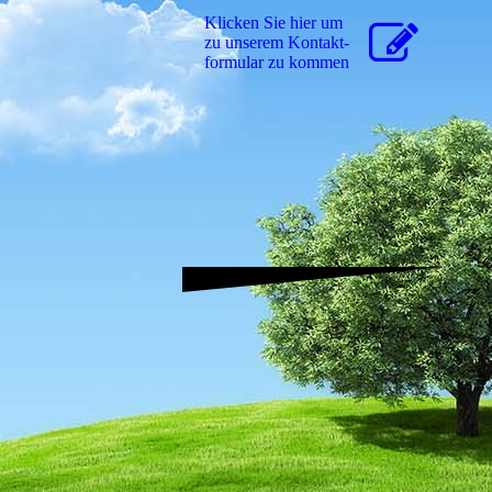
Klicken Sie hier um
zu unserem Kon­takt­
for­mu­lar zu kommen