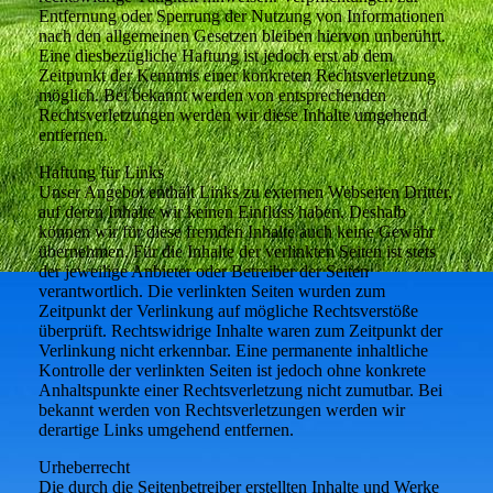
Entfernung oder Sperrung der Nutzung von Informationen
nach den allgemeinen Gesetzen bleiben hiervon unberührt.
Eine diesbezügliche Haftung ist jedoch erst ab dem
Zeitpunkt der Kenntnis einer konkreten Rechtsverletzung
möglich. Bei bekannt werden von entsprechenden
Rechtsverletzungen werden wir diese Inhalte umgehend
entfernen.
Haftung für Links
Unser Angebot enthält Links zu externen Webseiten Dritter,
auf deren Inhalte wir keinen Einfluss haben. Deshalb
können wir für diese fremden Inhalte auch keine Gewähr
übernehmen. Für die Inhalte der verlinkten Seiten ist stets
der jeweilige Anbieter oder Betreiber der Seiten
verantwortlich. Die verlinkten Seiten wurden zum
Zeitpunkt der Verlinkung auf mögliche Rechtsverstöße
überprüft. Rechtswidrige Inhalte waren zum Zeitpunkt der
Verlinkung nicht erkennbar. Eine permanente inhaltliche
Kontrolle der verlinkten Seiten ist jedoch ohne konkrete
Anhaltspunkte einer Rechtsverletzung nicht zumutbar. Bei
bekannt werden von Rechtsverletzungen werden wir
derartige Links umgehend entfernen.
Urheberrecht
Die durch die Seitenbetreiber erstellten Inhalte und Werke