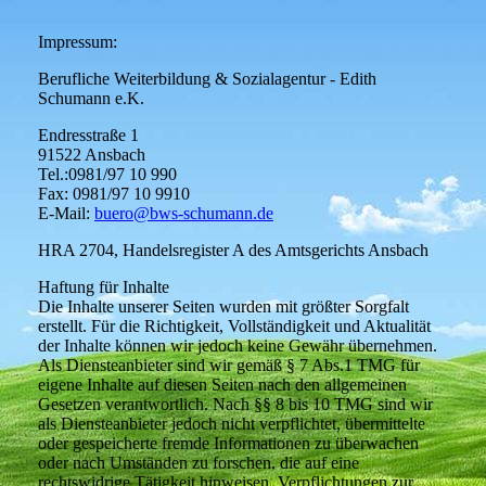
Impressum:
Berufliche Weiterbildung & Sozialagentur - Edith
Schumann e.K.
Endresstraße 1
91522 Ansbach
Tel.:0981/97 10 990
Fax: 0981/97 10 9910
E-Mail:
buero
@bws-schumann.de
HRA 2704, Handelsregister A des Amtsgerichts Ansbach
Haftung für Inhalte
Die Inhalte unserer Seiten wurden mit größter Sorgfalt
erstellt. Für die Richtigkeit, Vollständigkeit und Aktualität
der Inhalte können wir jedoch keine Gewähr übernehmen.
Als Diensteanbieter sind wir gemäß § 7 Abs.1 TMG für
eigene Inhalte auf diesen Seiten nach den allgemeinen
Gesetzen verantwortlich. Nach §§ 8 bis 10 TMG sind wir
als Diensteanbieter jedoch nicht verpflichtet, übermittelte
oder gespeicherte fremde Informationen zu überwachen
oder nach Umständen zu forschen, die auf eine
rechtswidrige Tätigkeit hinweisen. Verpflichtungen zur